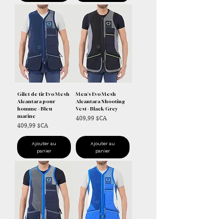
Gilet de tir Evo Mesh
Men's Evo Mesh
Alcantara pour
Alcantara Shooting
homme - Bleu
Vest - Black/Grey
marine
Prix
409,99 $CA
Prix
409,99 $CA
Ajouter au
Ajouter au
panier
panier