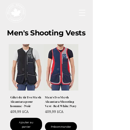
Men's Shooting Vests
Gilet de tir Evo Mesh
Men's Evo Mesh
Alcantara pour
Alcantara Shooting
homme - Noir
Vest - Red/White/Navy
Prix
Prix
409,99 $CA
409,99 $CA
Ajouter au
panier
Précommander