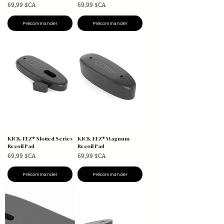
Prix
Prix
69,99 $CA
69,99 $CA
Précommander
Précommander
KICK-EEZ® Slotted Series
KICK-EEZ® Magnum
Recoil Pad
Recoil Pad
Prix
Prix
69,99 $CA
69,99 $CA
Précommander
Précommander