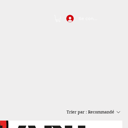
Se connecter
New Page
arch Results
Trier par :
Recommandé