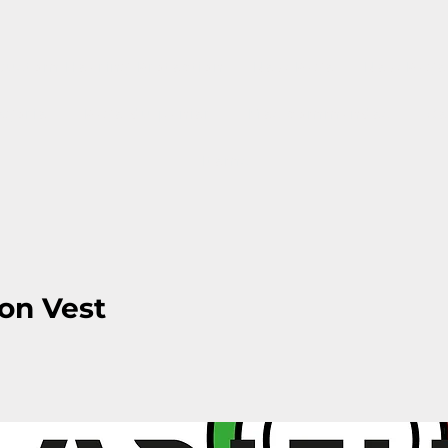
Custom Hearing Protection
New Page
New Page
égorie
Page du panier
Mes commandes
Se
Items
ion Vest