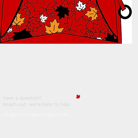
Have a question?
Reach out, we’re here to help.
info@mcleodsportingco.com