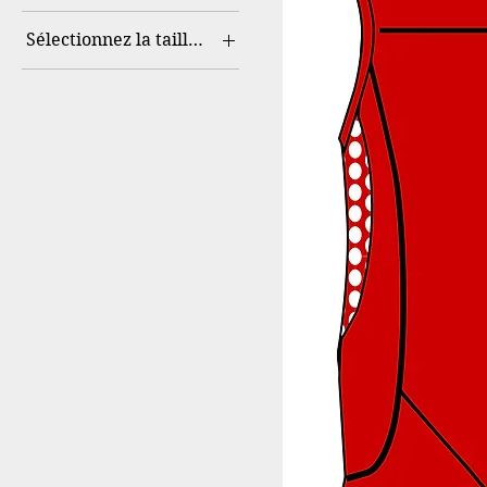
Sélectionnez la taille US
30
32
34
36
38
40
42
44
46
48
50
52
54
56
58
60