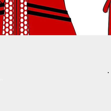
Produits
Custom Hearing Protection
um
New Page
New Page
New Page
New Page
New Page
New Page