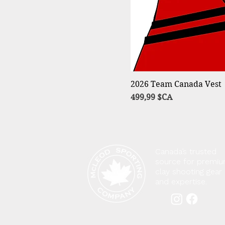
2026 Team Canada Vest
Prix
499,99 $CA
Canada’s trusted
source for premi
clay shooting gear
and expertise.